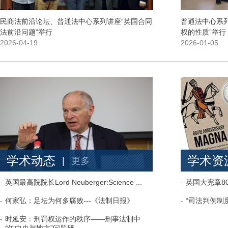
民商法前沿论坛、普通法中心系列讲座“英国合同
普通法中心系列
法前沿问题”举行
权的性质”举行
2026-04-19
2026-01-05
学术动态
学术资
|
更多
英国最高院院长Lord Neuberger:Science ...
英国大宪章8
何家弘：足坛为何多腐败---《法制日报》
“司法判例制
时延安：刑罚权运作的秩序——刑事法制中